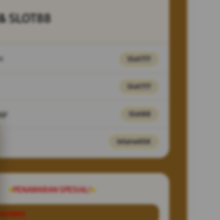
 & SLOT88
i
Slot777
Slot777
ggi
Slot88
Istana404
PENAWARAN SPESIAL!
MEMBER