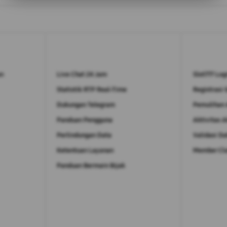
Support
Account
an
Live Chat 24 Jam
Slot777 Log
Statistik RTP Real-Time
Registrasi 
Dukungan Telegram
Pemulihan
Panduan Pengguna
Aktivitas 
Perlindungan Data
Validasi Da
Ketentuan Layanan
Member Clu
Panduan Bermain Bijak