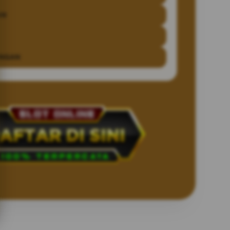
AN
INGAN