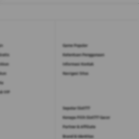
Information
in
Game Populer
Gratis
Ketentuan Penggunaan
 Akun
Informasi Kontak
Akun
Navigasi Situs
ta
About Slot777
b VIP
Seputar Slot777
Kenapa Pilih Slot777 Gacor
Partner & Affiliate
Brand & Identitas